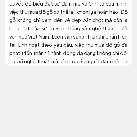
quyết để biểu đạt sự đam mê và tinh tế của mình,
việc thu mua đồ gỗ có thể là 1 chọn lựa hoàn hảo. Đồ
gỗ không chỉ đem đến vẻ đẹp bất chợt mà còn là
biểu đạt của sự truyền thống và nghệ thuật dưới
văn hóa Việt Nam.
Luôn sẵn sàng.
Trên thị phần hiện
tại,
Linh hoạt theo yêu cầu.
việc thu mua đồ gỗ đã
phát triển thành 1 hành động đa dạng không chỉ đối
có bồ nghệ thuật mà còn có các người đam mê nội
thất.
Cá nhân.
Rõ ràng.
Nhà hàng ngon gần bạn – Nhà hàng trên Mã
Pí Lèng tối ưu nguồn lực
Thu mua đồ gỗ ở Đại Phát
nguyên liệu đồ gỗ