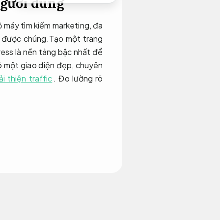
người dùng
ộ máy tìm kiếm marketing, đa
có được chúng.Tạo một trang
ress là nền tảng bậc nhất để
có một giao diện đẹp, chuyên
 thiện traffic
.
Đo lường rõ
khiến người đọc của bạn khó
ieuTocViet địa chỉ để thấy
inh tế. Shopper là một chủ