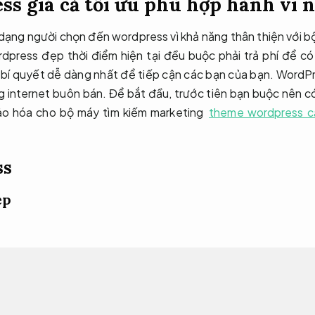
s giá cả tối ưu phù hợp hành vi 
ạng người chọn đến wordpress vì khả năng thân thiện với b
dpress đẹp thời điểm hiện tại đều buộc phải trả phí để 
 bí quyết dễ dàng nhất để tiếp cận các bạn của bạn. WordP
ng internet buôn bán. Để bắt đầu, trước tiên bạn buộc nên 
ảo hóa cho bộ máy tìm kiếm marketing
theme wordpress cải
ss
ẹp
dạng loại internet bán hàng theme wordpress đẹp khác sẽ 
em thêm đa dạng loại đẹp vui lòng quay lại giao diện S
wordpress đẹp chuẩn bộ máy tìm kiếm marketing sạch đẹp t