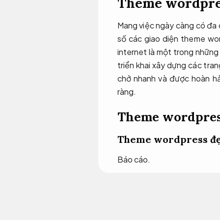
Theme wordpres
Mang việc ngày càng có đa d
số các giao diện theme wor
internet là một trong những
triển khai xây dựng các tra
chở nhanh và được hoàn h
ràng.
Theme wordpre
Theme wordpress đ
Báo cáo.
Nếu bạn giới thiệu quá đa 
hiểu. các bạn buộc phải x
thêm.Shopper – Kho theme 