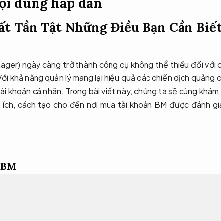
ội dung hấp dẫn
ất Tần Tật Những Điều Bạn Cần Biế
ager) ngày càng trở thành công cụ không thể thiếu đối với 
i khả năng quản lý mang lại hiệu quả các chiến dịch quảng c
i tài khoản cá nhân. Trong bài viết này, chúng ta sẽ cùng khám
ợi ích, cách tạo cho đến nơi mua tài khoản BM được đánh gi
n BM
 “Business Manager”, là một công cụ quản lý doanh nghiệp d