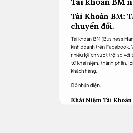
Tài khoản BM n
Tài Khoản BM: T
chuyển đổi.
Tài khoản BM (Business Man
kinh doanh trên Facebook. Vớ
nhiều lợi ích vượt trội so vớ
từ khái niệm, thành phần, l
khách hàng.
Bộ nhận diện.
Khái Niệm Tài Khoả
Website.
Tài khoản BM, viết tắt của