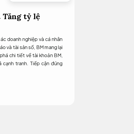
t
Tăng tỷ lệ
các doanh nghiệp và cá nhân
áo và tài sản số, BM mang lại
 phá chi tiết về tài khoản BM,
á cạnh tranh.
Tiếp cận đúng
o Facebook cung cấp. Đây là