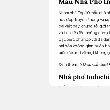
Mẫu Nhà Phố In
Khám phá Top 10 mẫu nhà ph
nét đẹp truyền thống và sự 
bài viết này, chúng tôi giớ
và tinh tế đến những công 
đặc biệt, phù hợp với đa dạ
hài hòa không gian buôn bá
biến ước mơ về một không g
Xem thêm:
5 Điều Cần Biết 
Nhà phố Indochi
Nhà phố Indochine với sân
người và thiên nhiên.
Giám s
Đặc điểm và ưu điểm: