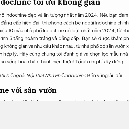
dochine tối ưu không gian
ố Indochine đẹp và ấn tượng nhất năm 2024. Nếu bạn đam 
đẳng cấp hiện đại, thì phong cách bề ngoài Indochine chính
i thiệu 10 mẫu nhà phố Indochine nổi bật nhất năm 2024, từ n
trình 3 tầng hoành tráng và đẳng cấp. Bạn sẽ được khám p
ng không gian và nhu cầu khác nhau, từ nhà phố có sân vườ
n hợp lý. Hãy cùng chúng tôi đánh giá và chọn lọc mẫu nh
ian sống hoàn hảo thành hiện thực!
Tối ưu chi phí xây dựng.
Khi bề ngoài Nội Thất Nhà Phố Indochine
Bền vững lâu dài.
ne với sân vườn
 vườn đem đến không gian sống xanh mát và thoáng đãng,
C
át chặt chẽ.
Nhà phố Indochine