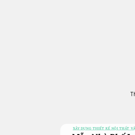
Bỏ
qua
nội
dung
T
XÂY DỰNG THIẾT KẾ NỘI THẤT VẬ