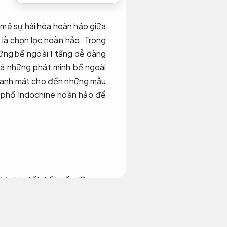
mê sự hài hòa hoàn hảo giữa
 là chọn lọc hoàn hảo. Trong
hững bề ngoài 1 tầng dễ dàng
há những phát minh bề ngoài
n xanh mát cho đến những mẫu
à phố Indochine hoàn hảo để
hịu lực tốt.
kết nối giữa con