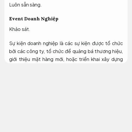
Luôn sẵn sàng.
Event Doanh Nghiệp
Khảo sát.
Sự kiện doanh nghiệp là các sự kiện được tổ chức
bởi các công ty, tổ chức để quảng bá thương hiệu,
giới thiệu mặt hàng mới, hoặc triển khai xây dựng
mối quan hệ với đối tác, các bạn.
Theo sát từng
bước.
Hội nghị và hội thảo: Thường tổ chức để chia sẻ
kiến thức, thảo luận về các vấn đề chuyên môn.
Linh hoạt theo yêu cầu.
Linh hoạt.
Triển lãm và sự kiện mặt hàng: Các sự kiện này