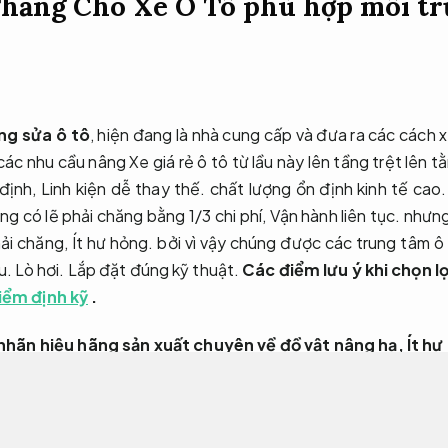
hăng Cho Xe Ô Tô phù hợp môi tr
ng sửa ô tô
, hiện đang là nhà cung cấp và đưa ra các cách x
các nhu cầu nâng Xe giá rẻ ô tô từ lầu này lên tầng trệt lên t
 định,
Linh kiện dễ thay thế.
chất lượng ổn định kinh tế cao
g có lẽ phải chăng bằng 1/3 chi phí,
Vận hành liên tục.
nhưng
hải chăng,
Ít hư hỏng.
bởi vì vậy chúng được các trung tâm ô
u.
Lò hơi.
Lắp đặt đúng kỹ thuật.
Các điểm lưu ý khi chọn 
iểm định kỹ
.
nhãn hiệu hãng sản xuất chuyên về đồ vật nâng hạ,
Ít hư
dạng nhà sản xuất cầu nâng vận thăng có giá cả khác nhau
ao
được đa dạng hãng Xe chính hãng ô tô chọn lọc.
thay thế.
Các đặc điểm nổi bật: