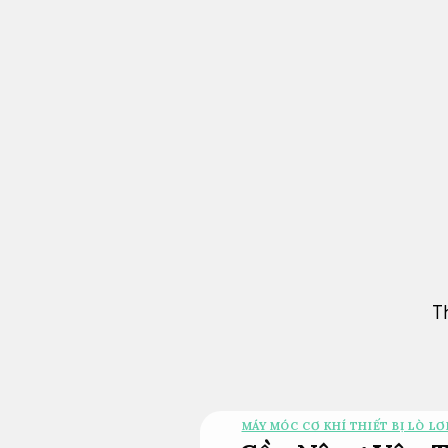
Bỏ
qua
nội
dung
T
MÁY MÓC CƠ KHÍ THIẾT BỊ LÒ LƠ