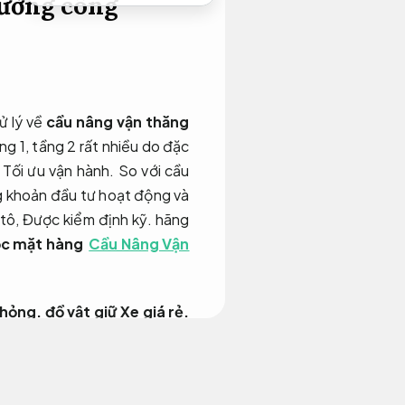
ường công
ử lý về
cầu nâng vận thăng
ằng 1, tầng 2 rất nhiều do đặc
.
Tối ưu vận hành.
So với cầu
 khoản đầu tư hoạt động và
 tô,
Được kiểm định kỹ.
hãng
lọc mặt hàng
Cầu Nâng Vận
 hỏng.
đồ vật giữ Xe giá rẻ.
 nhưng trong những năm gần