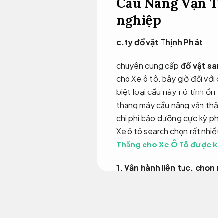
Cầu Nâng Vận T
nghiệp
c.ty đồ vật Thịnh Phát
chuyên cung cấp
đồ vật sa
cho Xe ô tô. bây giờ đối với 
biệt loại cầu này nó tính ổn
thang máy cầu nâng vận thăn
chi phí bảo dưỡng cực kỳ p
Xe ô tô search chọn rất nhiề
Thăng cho Xe Ô Tô được k
1,
Vận hành liên tục.
chọn 
bây giờ Trung Quốc có đa 
đây hãng
Mutrade Quingd
Vật liệu cơ khí.
Linh kiện dễ 